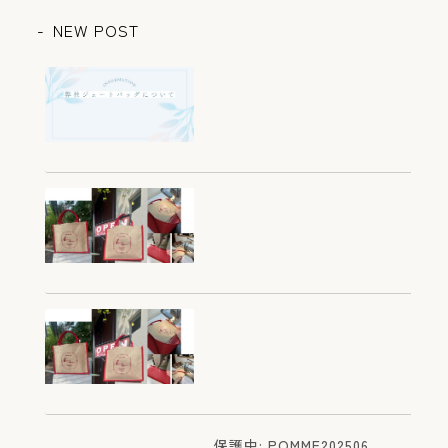
NEW POST
オリジナルジュートバッグに
ついて～初めてのお問い合わ
せの前にご一読ください～
2026.03.05
滋賀 彦根 カフェレストラ
ン ポムダムール様 オリジ
保護中: POMME202506