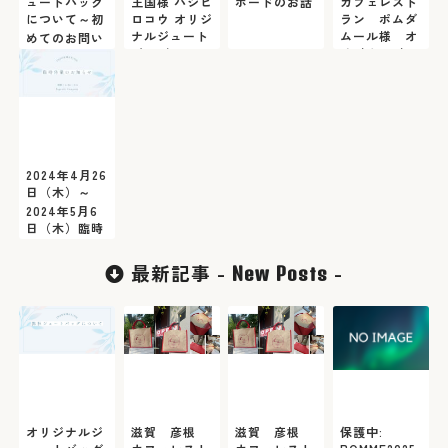
ュートバッグ
王国様 ハシビ
ボードのお話
カフェレスト
について～初
ロコウ オリジ
ラン ポムダ
ナルジュート
ムール様 オ
めてのお問い
バッグ
リジナルジュ
合わせの前に
ートバッグ
ご一読くださ
い～
2024年4月26
日（木）～
2024年5月6
日（木）臨時
休業のお知ら
せ
最新記事 -
-
New Posts
オリジナルジ
滋賀 彦根
滋賀 彦根
保護中: