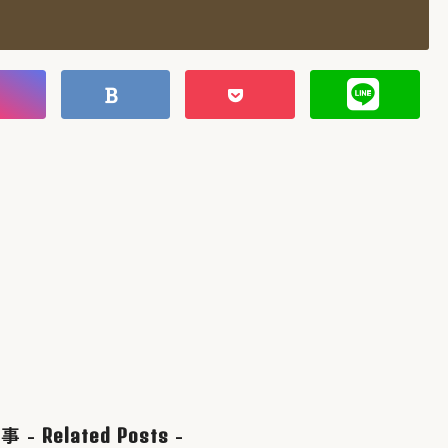
事 -
-
Related Posts