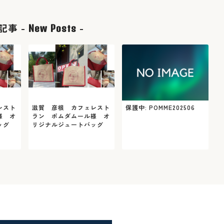
記事 -
-
New Posts
レスト
滋賀 彦根 カフェレスト
保護中: POMME202506
様 オ
ラン ポムダムール様 オ
ッグ
リジナルジュートバッグ