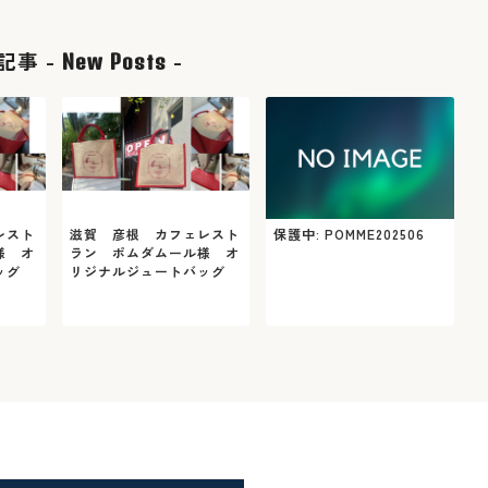
記事 -
-
New Posts
レスト
滋賀 彦根 カフェレスト
保護中: POMME202506
様 オ
ラン ポムダムール様 オ
ッグ
リジナルジュートバッグ