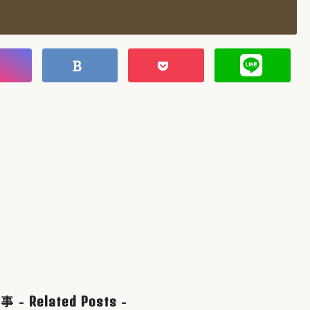
事 -
-
Related Posts