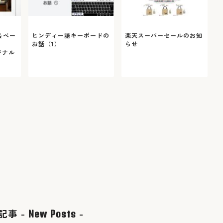
＆ベー
ヒンディー語キーボードの
楽天スーパーセールのお知
お話（1）
らせ
ジナル
記事 -
-
New Posts