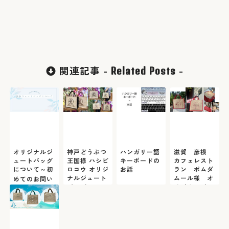
関連記事 -
-
Related Posts
オリジナルジ
神戸どうぶつ
ハンガリー語
滋賀 彦根
ュートバッグ
王国様 ハシビ
キーボードの
カフェレスト
について～初
ロコウ オリジ
お話
ラン ポムダ
ナルジュート
ムール様 オ
めてのお問い
バッグ
リジナルジュ
合わせの前に
ートバッグ
ご一読くださ
い～