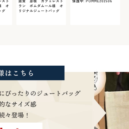
レスト
滋賀 彦根 カフェレスト
保護中: POMME202506
様 オ
ラン ポムダムール様 オ
ッグ
リジナルジュートバッグ