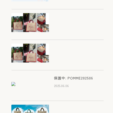
オリジナルジュートバッグに
ついて～初めてのお問い合わ
せの前にご一読ください～
2026.03.05
滋賀 彦根 カフェレストラ
ン ポムダムール様 オリジ
保護中: POMME202506
ナルジュートバッグ
2025.06.06
2025.07.21
滋賀 彦根 カフェレストラ
ン ポムダムール様 オリジ
ナルジュートバッグ