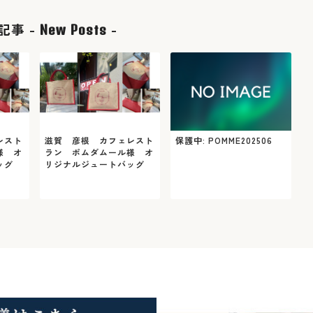
記事 -
-
New Posts
レスト
滋賀 彦根 カフェレスト
保護中: POMME202506
様 オ
ラン ポムダムール様 オ
ッグ
リジナルジュートバッグ